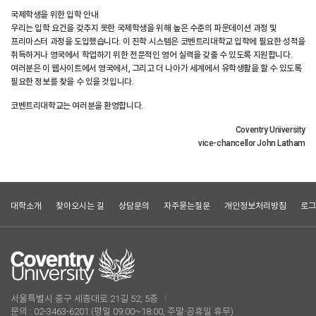
국제학생을 위한 입학 안내
우리는 입학 요건을 갖추지 못한 국제학생을 위해 높은 수준의 파운데이션 과정 및
프리마스터 과정을 도입했습니다. 이 진학 시스템은 코벤트리대학교 입학에 필요한 성적을
취득하거나 영국에서 학업하기 위한 전문적인 영어 실력을 갖출 수 있도록 지원합니다.
여러분은 이 웹사이트에서 영국에서, 그리고 더 나아가 세계에서 유학생활을 할 수 있도록
필요한 정보를 찾을 수 있을 것입니다.
코벤트리대학교는 여러분을 환영합니다.
Coventry University
vice-chancellor John Latham
대학소개
찾아오시는 길
상담문의
자주묻는질문
개인정보처리방침
로그
서울특별시 중구 세종대로 21길 52, 5층
문의 : 02-3463-6201 (평일 09:00~18:00, 주말·공휴일 휴무)