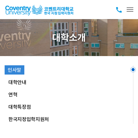
call
Tog
대학소개
인사말
대학안내
연혁
대학특장점
한국지정입학지원처