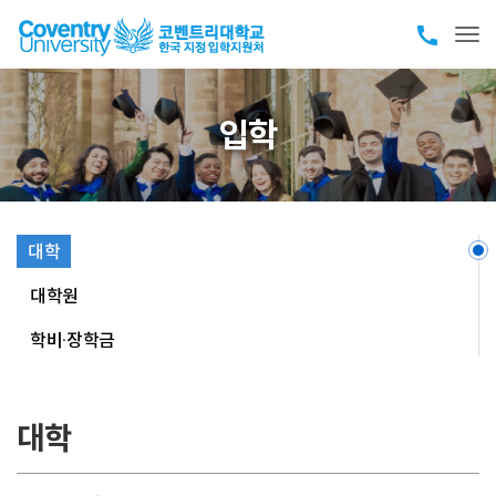
call
Tog
입학
대학
대학원
학비·장학금
대학