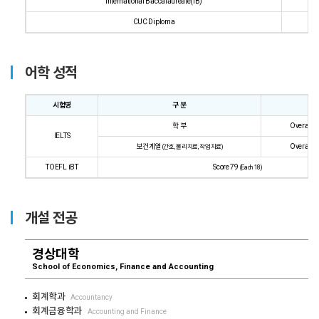
International Baccalaureate(IB)
24
CUC Diploma
G
어학 성적
시험명
구 분
점
학 부
Overall 6
IELTS
보건계열
Overall 7
(간호, 물리치료, 작업치료)
TOEFL iBT
Score 79
(Each 18)
개설 전공
경상대학
School of Economics, Finance and Accounting
회계학과
Accountancy
회계금융학과
Accounting and Finance