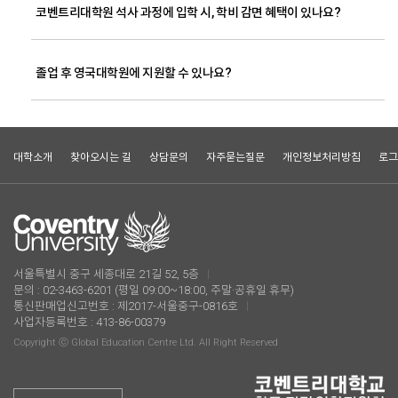
코벤트리대학원 석사 과정에 입학 시, 학비 감면 혜택이 있나요?
졸업 후 영국대학원에 지원할 수 있나요?
대학소개
찾아오시는 길
상담문의
자주묻는질문
개인정보처리방침
로그
서울특별시 중구 세종대로 21길 52, 5층
문의 : 02-3463-6201 (평일 09:00~18:00, 주말·공휴일 휴무)
통신판매업신고번호 : 제2017-서울중구-0816호
사업자등록번호 : 413-86-00379
Copyright ⓒ Global Education Centre Ltd. All Right Reserved