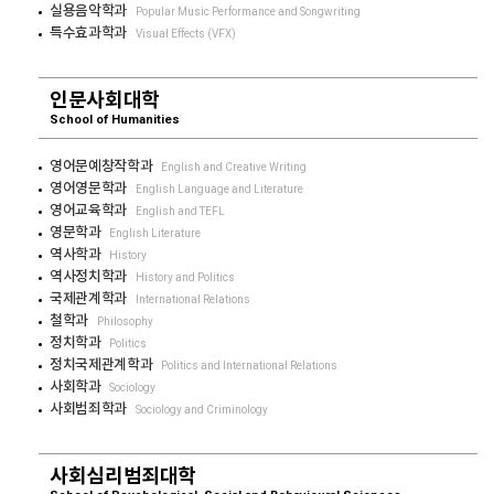
실용음악학과
Popular Music Performance and Songwriting
특수효과학과
Visual Effects (VFX)
인문사회대학
School of Humanities
영어문예창작학과
English and Creative Writing
영어영문학과
English Language and Literature
영어교육학과
English and TEFL
영문학과
English Literature
역사학과
History
역사정치학과
History and Politics
국제관계학과
International Relations
철학과
Philosophy
정치학과
Politics
정치국제관계학과
Politics and International Relations
사회학과
Sociology
사회범죄학과
Sociology and Criminology
사회심리범죄대학