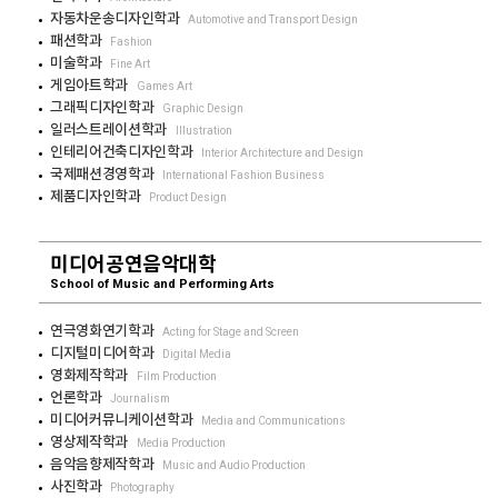
자동차운송디자인학과
Automotive and Transport Design
패션학과
Fashion
미술학과
Fine Art
게임아트학과
Games Art
그래픽디자인학과
Graphic Design
일러스트레이션학과
Illustration
인테리어건축디자인학과
Interior Architecture and Design
국제패션경영학과
International Fashion Business
제품디자인학과
Product Design
미디어공연음악대학
School of Music and Performing Arts
연극영화연기학과
Acting for Stage and Screen
디지털미디어학과
Digital Media
영화제작학과
Film Production
언론학과
Journalism
미디어커뮤니케이션학과
Media and Communications
영상제작학과
Media Production
음악음향제작학과
Music and Audio Production
사진학과
Photography