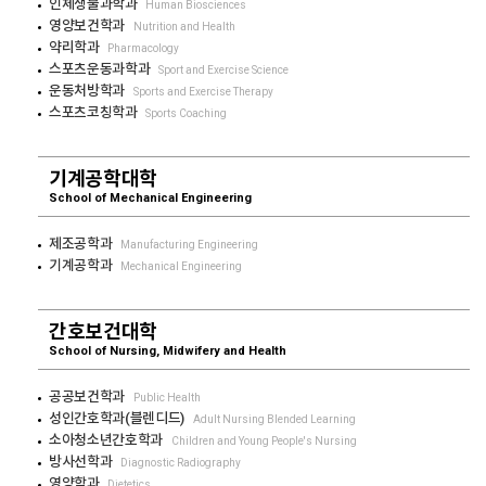
인체생물과학과
Human Biosciences
영양보건학과
Nutrition and Health
약리학과
Pharmacology
스포츠운동과학과
Sport and Exercise Science
운동처방학과
Sports and Exercise Therapy
스포츠코칭학과
Sports Coaching
기계공학대학
School of Mechanical Engineering
제조공학과
Manufacturing Engineering
기계공학과
Mechanical Engineering
간호보건대학
School of Nursing, Midwifery and Health
공공보건학과
Public Health
성인간호학과(블렌디드)
Adult Nursing Blended Learning
소아청소년간호학과
Children and Young People's Nursing
방사선학과
Diagnostic Radiography
영양학과
Dietetics