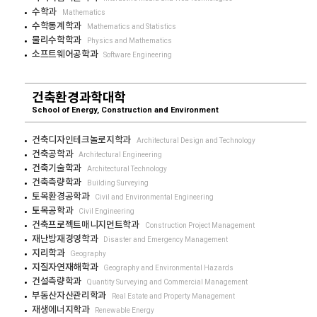
수학과
Mathematics
수학통계학과
Mathematics and Statistics
물리수학학과
Physics and Mathematics
소프트웨어공학과
Software Engineering
건축환경과학대학
School of Energy, Construction and Environment
건축디자인테크놀로지학과
Architectural Design and Technology
건축공학과
Architectural Engineering
건축기술학과
Architectural Technology
건축측량학과
Building Surveying
토목환경공학과
Civil and Environmental Engineering
토목공학과
Civil Engineering
건축프로젝트매니지먼트학과
Construction Project Management
재난방재경영학과
Disaster and Emergency Management
지리학과
Geography
지질자연재해학과
Geography and Environmental Hazards
건설측량학과
Quantity Surveying and Commercial Management
부동산자산관리학과
Real Estate and Property Management
재생에너지학과
Renewable Energy