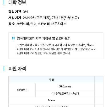
대학 정보
학업 기간
: 3년
개강 시기
: 26년 9월(모든 전공), 27년 1월(일부 전공)
장 소
: 코벤트리, 런던, 스카버러, 브로츠와프
영국대학교의 학부 과정은 몇 년인가요?
코벤트리대학교를 비롯한 모든 영국대학교의 학부는 3년제로, 한국의
4년제 대학보다 1년 짧습니다. 3학년까지 학업을 마치고 졸업하면 국내
4년제 대학교와 동등한 학사 학위를 취득합니다.
지원 자격
구 분
CU Coventry
파운데이션
디지틀조선일보 국제교육센터
A-Level
B