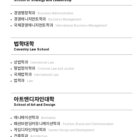
School of Strategy and Leadership
경영행정학과
Business Administration
경영매니지먼트학과
Business Management
국제경영매니지먼트학과
International Business Management
법학대학
Coventry Law School
상법학과
Commercial Law
형법정의학과
Criminal Law and Justice
국제법학과
International Law
법학과
Law
아트앤디자인대학
School of Art and Design
애니메이션학과
Animation
패션브랜딩커뮤니케이션학과
Fashion, Brand and Communication
게임디자인개발학과
Games Design and Development
건축학과
Architecture