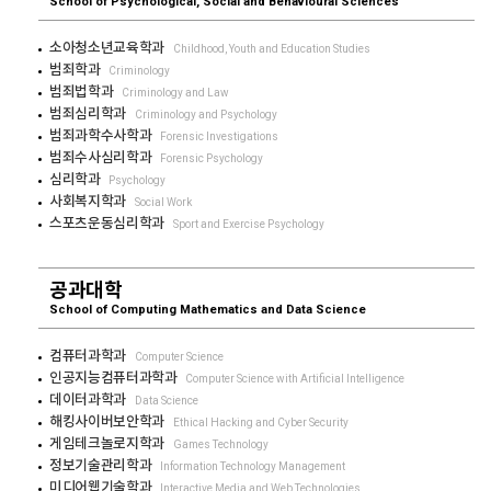
School of Psychological, Social and Behavioural Sciences
소아청소년교육학과
Childhood, Youth and Education Studies
범죄학과
Criminology
범죄법학과
Criminology and Law
범죄심리학과
Criminology and Psychology
범죄과학수사학과
Forensic Investigations
범죄수사심리학과
Forensic Psychology
심리학과
Psychology
사회복지학과
Social Work
스포츠운동심리학과
Sport and Exercise Psychology
공과대학
School of Computing Mathematics and Data Science
컴퓨터과학과
Computer Science
인공지능컴퓨터과학과
Computer Science with Artificial Intelligence
데이터과학과
Data Science
해킹사이버보안학과
Ethical Hacking and Cyber Security
게임테크놀로지학과
Games Technology
정보기술관리학과
Information Technology Management
미디어웹기술학과
Interactive Media and Web Technologies