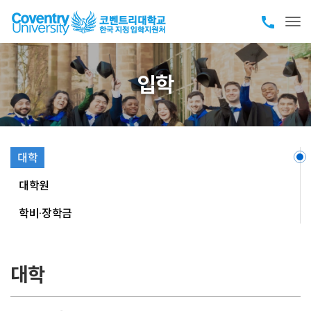
call
Tog
입학
대학
대학원
학비·장학금
대학