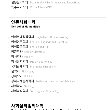
실용음악학과
Popular Music Performance and Songwriting
특수효과학과
Visual Effects (VFX)
인문사회대학
School of Humanities
영어문예창작학과
English and Creative Writing
영어영문학과
English Language and Literature
영어교육학과
English and TEFL
영문학과
English Literature
역사학과
History
역사정치학과
History and Politics
국제관계학과
International Relations
철학과
Philosophy
정치학과
Politics
정치국제관계학과
Politics and International Relations
사회학과
Sociology
사회범죄학과
Sociology and Criminology
사회심리범죄대학