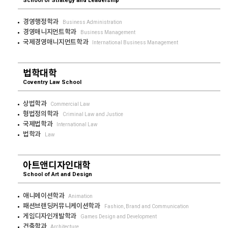
School of Strategy and Leadership
경영행정학과
Business Administration
경영매니지먼트학과
Business Management
국제경영매니지먼트학과
International Business Management
법학대학
Coventry Law School
상법학과
Commercial Law
형법정의학과
Criminal Law and Justice
국제법학과
International Law
법학과
Law
아트앤디자인대학
School of Art and Design
애니메이션학과
Animation
패션브랜딩커뮤니케이션학과
Fashion, Brand and Communication
게임디자인개발학과
Games Design and Development
건축학과
Architecture