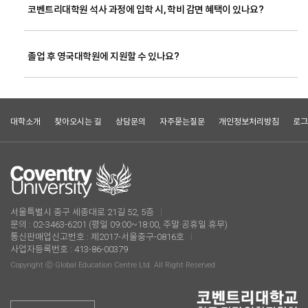
코벤트리대학원 석사 과정에 입학 시, 학비 감면 혜택이 있나요?
졸업 후 영국대학원에 지원할 수 있나요?
대학소개
찾아오시는 길
상담문의
자주묻는질문
개인정보처리방침
로그
서울특별시 중구 세종대로 21길 52, 5층
문의 : 02-3463-6201 (평일 09:00~18:00, 주말·공휴일 휴무)
통신판매업신고번호 : 제2017-서울중구-0816호
사업자등록번호 : 413-86-00379
Copyright ⓒ Global Education Centre Ltd. All Right Reserved