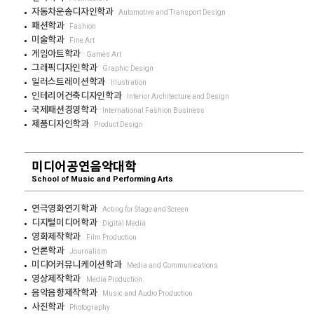
자동차운송디자인학과
Automotive and Transport Design
패션학과
Fashion
미술학과
Fine Art
게임아트학과
Games Art
그래픽디자인학과
Graphic Design
일러스트레이션학과
Illustration
인테리어건축디자인학과
Interior Architecture and Design
국제패션경영학과
International Fashion Business
제품디자인학과
Product Design
미디어공연음악대학
School of Music and Performing Arts
연극영화연기학과
Acting for Stage and Screen
디지털미디어학과
Digital Media
영화제작학과
Film Production
언론학과
Journalism
미디어커뮤니케이션학과
Media and Communications
영상제작학과
Media Production
음악음향제작학과
Music and Audio Production
사진학과
Photography