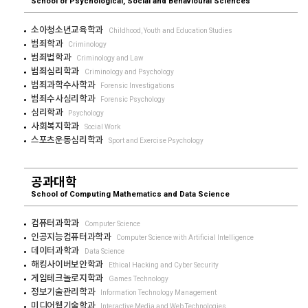
School of Psychological, Social and Behavioural Sciences
소아청소년교육학과
Childhood, Youth and Education Studies
범죄학과
Criminology
범죄법학과
Criminology and Law
범죄심리학과
Criminology and Psychology
범죄과학수사학과
Forensic Investigations
범죄수사심리학과
Forensic Psychology
심리학과
Psychology
사회복지학과
Social Work
스포츠운동심리학과
Sport and Exercise Psychology
공과대학
School of Computing Mathematics and Data Science
컴퓨터과학과
Computer Science
인공지능컴퓨터과학과
Computer Science with Artificial Intelligence
데이터과학과
Data Science
해킹사이버보안학과
Ethical Hacking and Cyber Security
게임테크놀로지학과
Games Technology
정보기술관리학과
Information Technology Management
미디어웹기술학과
Interactive Media and Web Technologies