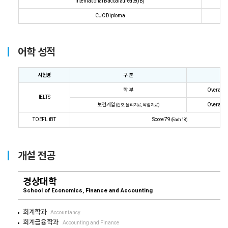
International Baccalaureate(IB)
24
CUC Diploma
G
어학 성적
시험명
구 분
점
학 부
Overall 6
IELTS
보건계열
Overall 7
(간호, 물리치료, 작업치료)
TOEFL iBT
Score 79
(Each 18)
개설 전공
경상대학
School of Economics, Finance and Accounting
회계학과
Accountancy
회계금융학과
Accounting and Finance