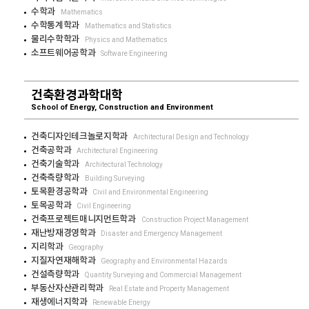
수학과
Mathematics
수학통계학과
Mathematics and Statistics
물리수학학과
Physics and Mathematics
소프트웨어공학과
Software Engineering
건축환경과학대학
School of Energy, Construction and Environment
건축디자인테크놀로지학과
Architectural Design and Technology
건축공학과
Architectural Engineering
건축기술학과
Architectural Technology
건축측량학과
Building Surveying
토목환경공학과
Civil and Environmental Engineering
토목공학과
Civil Engineering
건축프로젝트매니지먼트학과
Construction Project Management
재난방재경영학과
Disaster and Emergency Management
지리학과
Geography
지질자연재해학과
Geography and Environmental Hazards
건설측량학과
Quantity Surveying and Commercial Management
부동산자산관리학과
Real Estate and Property Management
재생에너지학과
Renewable Energy