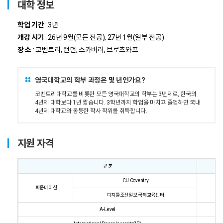
대학 정보
학업 기간
: 3년
개강 시기
: 26년 9월(모든 전공), 27년 1월(일부 전공)
장 소
: 코벤트리, 런던, 스카버러, 브로츠와프
영국대학교의 학부 과정은 몇 년인가요?
코벤트리대학교를 비롯한 모든 영국대학교의 학부는 3년제로, 한국의
4년제 대학보다 1년 짧습니다. 3학년까지 학업을 마치고 졸업하면 국내
4년제 대학교와 동등한 학사 학위를 취득합니다.
지원 자격
구 분
CU Coventry
파운데이션
디지틀조선일보 국제교육센터
A-Level
B