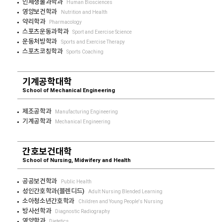
인체생물과학과
Human Biosciences
영양보건학과
Nutrition and Health
약리학과
Pharmacology
스포츠운동과학과
Sport and Exercise Science
운동처방학과
Sports and Exercise Therapy
스포츠코칭학과
Sports Coaching
기계공학대학
School of Mechanical Engineering
제조공학과
Manufacturing Engineering
기계공학과
Mechanical Engineering
간호보건대학
School of Nursing, Midwifery and Health
공공보건학과
Public Health
성인간호학과(블렌디드)
Adult Nursing Blended Learning
소아청소년간호학과
Children and Young People's Nursing
방사선학과
Diagnostic Radiography
영양학과
Dietetics