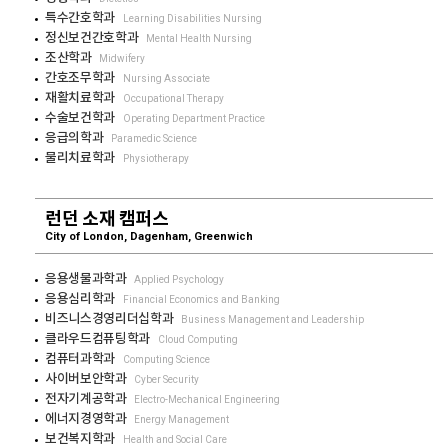
특수간호학과
Learning Disabilities Nursing
정신보건간호학과
Mental Health Nursing
조산학과
Midwifery
간호조무학과
Nursing Associate
재활치료학과
Occupational Therapy
수술보건학과
Operating Department Practice
응급의학과
Paramedic Science
물리치료학과
Physiotherapy
런던 소재 캠퍼스
City of London, Dagenham, Greenwich
응용생물과학과
Applied Psychology
응용심리학과
Financial Economics and Banking
비즈니스경영리더십학과
Business Management and Leadership
클라우드컴퓨팅학과
Cloud Computing
컴퓨터과학과
Computing Science
사이버보안학과
Cyber Security
전자기계공학과
Electro-Mechanical Engineering
에너지경영학과
Energy Management
보건복지학과
Health and Social Care