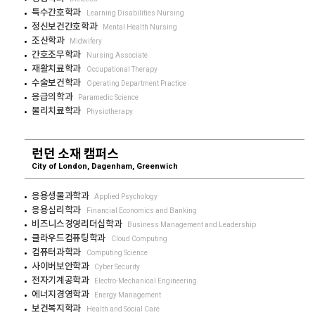
특수간호학과
Learning Disabilities Nursing
정신보건간호학과
Mental Health Nursing
조산학과
Midwifery
간호조무학과
Nursing Associate
재활치료학과
Occupational Therapy
수술보건학과
Operating Department Practice
응급의학과
Paramedic Science
물리치료학과
Physiotherapy
런던 소재 캠퍼스
City of London, Dagenham, Greenwich
응용생물과학과
Applied Psychology
응용심리학과
Financial Economics and Banking
비즈니스경영리더십학과
Business Management and Leadership
클라우드컴퓨팅학과
Cloud Computing
컴퓨터과학과
Computing Science
사이버보안학과
Cyber Security
전자기계공학과
Electro-Mechanical Engineering
에너지경영학과
Energy Management
보건복지학과
Health and Social Care