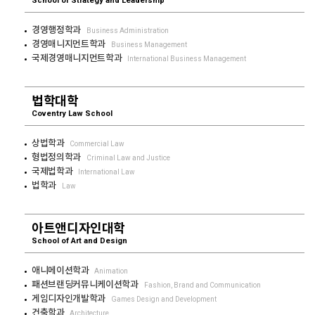
School of Strategy and Leadership
경영행정학과
Business Administration
경영매니지먼트학과
Business Management
국제경영매니지먼트학과
International Business Management
법학대학
Coventry Law School
상법학과
Commercial Law
형법정의학과
Criminal Law and Justice
국제법학과
International Law
법학과
Law
아트앤디자인대학
School of Art and Design
애니메이션학과
Animation
패션브랜딩커뮤니케이션학과
Fashion, Brand and Communication
게임디자인개발학과
Games Design and Development
건축학과
Architecture