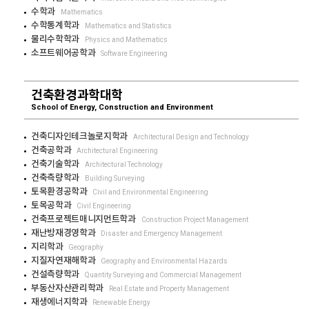
수학과
Mathematics
수학통계학과
Mathematics and Statistics
물리수학학과
Physics and Mathematics
소프트웨어공학과
Software Engineering
건축환경과학대학
School of Energy, Construction and Environment
건축디자인테크놀로지학과
Architectural Design and Technology
건축공학과
Architectural Engineering
건축기술학과
Architectural Technology
건축측량학과
Building Surveying
토목환경공학과
Civil and Environmental Engineering
토목공학과
Civil Engineering
건축프로젝트매니지먼트학과
Construction Project Management
재난방재경영학과
Disaster and Emergency Management
지리학과
Geography
지질자연재해학과
Geography and Environmental Hazards
건설측량학과
Quantity Surveying and Commercial Management
부동산자산관리학과
Real Estate and Property Management
재생에너지학과
Renewable Energy