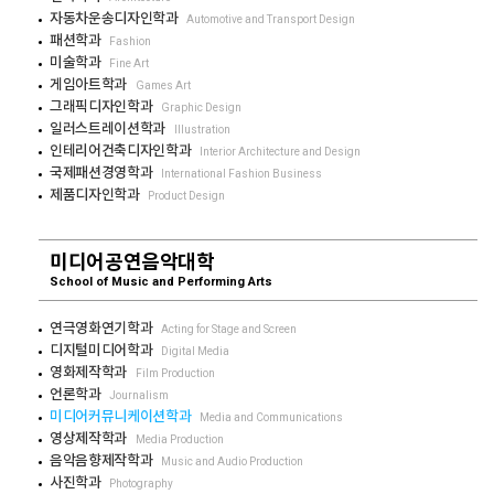
자동차운송디자인학과
Automotive and Transport Design
패션학과
Fashion
미술학과
Fine Art
게임아트학과
Games Art
그래픽디자인학과
Graphic Design
일러스트레이션학과
Illustration
인테리어건축디자인학과
Interior Architecture and Design
국제패션경영학과
International Fashion Business
제품디자인학과
Product Design
미디어공연음악대학
School of Music and Performing Arts
연극영화연기학과
Acting for Stage and Screen
디지털미디어학과
Digital Media
영화제작학과
Film Production
언론학과
Journalism
미디어커뮤니케이션학과
Media and Communications
영상제작학과
Media Production
음악음향제작학과
Music and Audio Production
사진학과
Photography