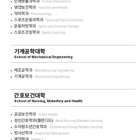
인체생물과학과
Human Biosciences
영양보건학과
Nutrition and Health
약리학과
Pharmacology
스포츠운동과학과
Sport and Exercise Science
운동처방학과
Sports and Exercise Therapy
스포츠코칭학과
Sports Coaching
기계공학대학
School of Mechanical Engineering
제조공학과
Manufacturing Engineering
기계공학과
Mechanical Engineering
간호보건대학
School of Nursing, Midwifery and Health
공공보건학과
Public Health
성인간호학과(블렌디드)
Adult Nursing Blended Learning
소아청소년간호학과
Children and Young People's Nursing
방사선학과
Diagnostic Radiography
영양학과
Dietetics