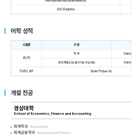
International Baccalaureate(IB)
24
CUC Diploma
G
어학 성적
시험명
구 분
점
학 부
Overall 6
IELTS
보건계열
Overall 7
(간호, 물리치료, 작업치료)
TOEFL iBT
Score 79
(Each 18)
개설 전공
경상대학
School of Economics, Finance and Accounting
회계학과
Accountancy
회계금융학과
Accounting and Finance