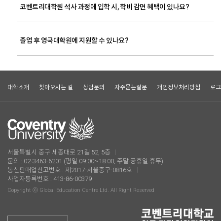
코벤트리대학원 석사 과정에 입학 시, 학비 감면 혜택이 있나요?
졸업 후 영국대학원에 지원할 수 있나요?
대학소개
찾아오시는 길
상담문의
자주묻는질문
개인정보처리방침
로그
서울특별시 중구 세종대로 21길 52, 5층
문의 : 02-3463-6201 (평일 09:00~18:00, 주말·공휴일 휴무)
통신판매업신고번호 : 제2017-서울중구-0816호
사업자등록번호 : 413-86-00379
Copyright ⓒ Global Education Centre Ltd. All Right Reserved