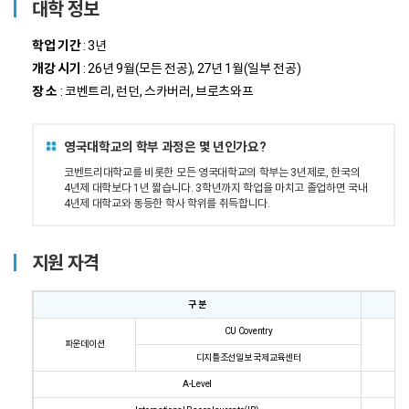
대학 정보
학업 기간
: 3년
개강 시기
: 26년 9월(모든 전공), 27년 1월(일부 전공)
장 소
: 코벤트리, 런던, 스카버러, 브로츠와프
영국대학교의 학부 과정은 몇 년인가요?
코벤트리대학교를 비롯한 모든 영국대학교의 학부는 3년제로, 한국의
4년제 대학보다 1년 짧습니다. 3학년까지 학업을 마치고 졸업하면 국내
4년제 대학교와 동등한 학사 학위를 취득합니다.
지원 자격
구 분
CU Coventry
파운데이션
디지틀조선일보 국제교육센터
A-Level
B