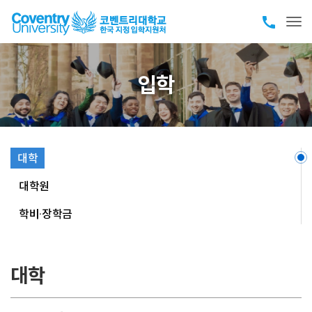
call
Tog
입학
대학
대학원
학비·장학금
대학