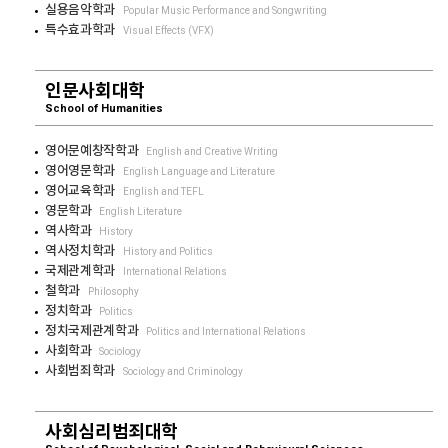
실용음악학과
Popular Music Performance and Songwriting
특수효과학과
Visual Effects (VFX)
인문사회대학
School of Humanities
영어문예창작학과
English and Creative Writing
영어영문학과
English Language and Literature
영어교육학과
English and TEFL
영문학과
English Literature
역사학과
History
역사정치학과
History and Politics
국제관계학과
International Relations
철학과
Philosophy
정치학과
Politics
정치국제관계학과
Politics and International Relations
사회학과
Sociology
사회범죄학과
Sociology and Criminology
사회심리범죄대학