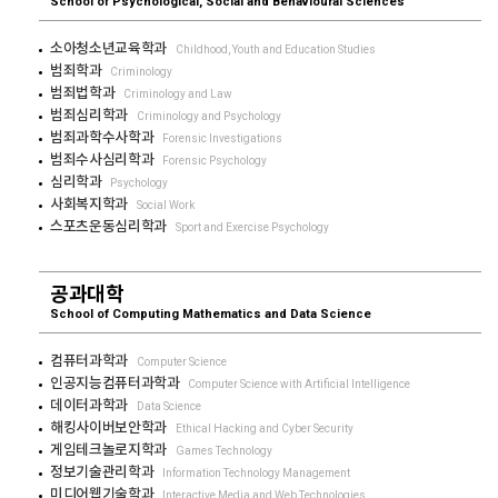
School of Psychological, Social and Behavioural Sciences
소아청소년교육학과
Childhood, Youth and Education Studies
범죄학과
Criminology
범죄법학과
Criminology and Law
범죄심리학과
Criminology and Psychology
범죄과학수사학과
Forensic Investigations
범죄수사심리학과
Forensic Psychology
심리학과
Psychology
사회복지학과
Social Work
스포츠운동심리학과
Sport and Exercise Psychology
공과대학
School of Computing Mathematics and Data Science
컴퓨터과학과
Computer Science
인공지능컴퓨터과학과
Computer Science with Artificial Intelligence
데이터과학과
Data Science
해킹사이버보안학과
Ethical Hacking and Cyber Security
게임테크놀로지학과
Games Technology
정보기술관리학과
Information Technology Management
미디어웹기술학과
Interactive Media and Web Technologies