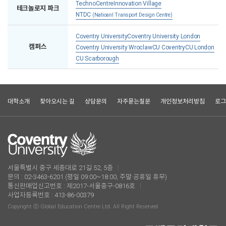
TechnoCentre
Innovation Village
테크놀로지 파크
NTDC
(Natioanl Transport Design Centre)
Coventry University
Coventry University London
캠퍼스
Coventry University Wroclaw
CU Coventry
CU London
CU Scarborough
대학소개
찾아오시는 길
상담문의
자주묻는질문
개인정보처리방침
로그
서울특별시 중구 세종대로 21길 52, 5층
문의 : 02-3463-6201 (평일 09:00~18:00, 주말·공휴일 휴무)
통신판매업신고번호 : 제2017-서울중구-0816호
사업자등록번호 : 413-86-00379
Copyright ⓒ Global Education Centre Ltd. All Right Reserved