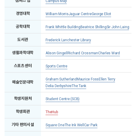
캠퍼스 맵
Campus Map
경영대학
William Morris
Jaguar Centre
George Eliot
공학대학
Frank Whittle Building
Beatrice Shilling
Sir John Laing
도서관
Frederick Lanchester Library
생활과학대학
Alison Gingell
Richard Crossman
Charles Ward
스포츠센터
Sports Centre
Graham Sutherland
Maurice Foss
Ellen Terry
예술인문대학
Delia Derbyshire
The Tank
학생지원처
Student Centre (SCB)
학생회관
TheHub
기타 편의시설
Square One
The Ink Well
Car Park