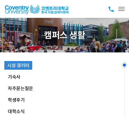
call
Tog
캠퍼스 생활
시설·갤러리
기숙사
자주묻는질문
학생후기
대학소식